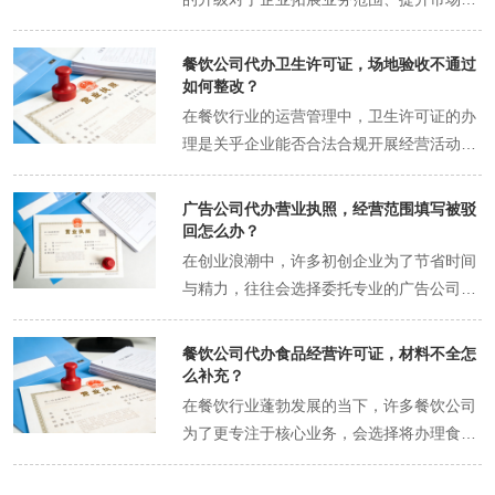
争力有着至关重要的意义。许多建筑公司出
于自身发展需求，会选择通过代办机构来处
餐饮公司代办卫生许可证，场地验收不通过
理旧资质升级的相关事宜，这其中就涉及到
如何整改？
一个关键问题：原有业绩材料在旧资质升级
在餐饮行业的运营管理中，卫生许可证的办
代办过程中需要重新审核吗？ 建筑公司资质
理是关乎企业能否合法合规开展经营活动的
升级，本质上是对企业综合实力的一次重新
关键环节。其中，餐饮公司代办卫生许可证
评估与认定。资质等级不同，所对应的业务
的过程，犹如一场严谨细致的“闯关挑战”，
广告公司代办营业执照，经营范围填写被驳
承接范围、项目规模等都有明确且严格的规
而场地验收不通过则是这一过程中常见却不
回怎么办？
定。更高的资质意味着企业能够参与更大
容小觑的“关卡”。 卫生许可证，对于餐饮公
在创业浪潮中，许多初创企业为了节省时间
型、更复杂的工程项目，从而获取更多的发
司而言，绝非一张简单的纸片，它是餐饮行
与精力，往往会选择委托专业的广告公司代
展机会和利润空间。因此，资质升级对于建
业合法经营的核心资质，是消费者放心就餐
办营业执照等工商注册相关事宜。这一做法
筑公司而言，是迈向更高发展阶段的重要一
的“安全盾牌”，更是监管部门对餐饮企业卫
确实能够高效地推进企业筹备进程，让创业
餐饮公司代办食品经营许可证，材料不全怎
步。 而业绩材料，作为建筑公司实力的重要
生状况的权威认可。没有这张许可证，餐饮
者将更多心思放在业务规划与市场开拓上。
么补充？
证明，在资质升级审核中占据着核心地位。
公司就如同在黑暗中摸索前行，随时可能面
然而，在代办过程中，有时会遇到一些意料
在餐饮行业蓬勃发展的当下，许多餐饮公司
它详细记录了企业过往承接的各类工程项目
临被责令停业整顿、高额罚款等严重后果，
之外的问题，其中较为常见的一种便是经营
为了更专注于核心业务，会选择将办理食品
信息，包括项目名称、规模、合同金额、竣
甚至可能因此失去市场信任，导致经营陷入
范围填写被驳回。那么，当广告公司代办营
经营许可证这类行政事务委托给专业的代办
工验收情况等。这些材料不仅反映了企业的
困境。因此，办理卫生许可证是餐饮公司开
业执照时，遇到经营范围填写被驳回的情
机构。然而，在代办过程中，有时会遇到材