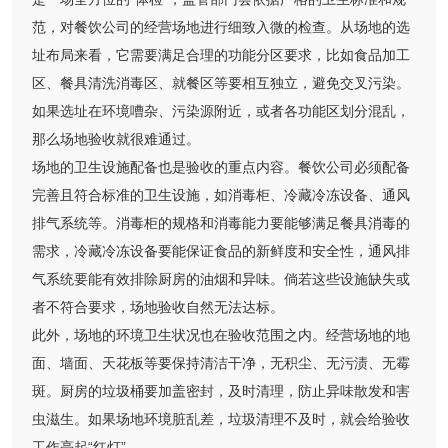
范，对餐饮公司的经营场地进行细致入微的检查。从场地的选
址布局来看，它需要满足合理的功能分区要求，比如食品加工
区、餐具清洗消毒区、就餐区等要相互独立，避免交叉污染。
如果选址在环境嘈杂、污染源附近，或者各功能区划分混乱，
那么场地验收就很难通过。
场地的卫生设施配备也是验收的重点内容。餐饮公司必须配备
完善且符合标准的卫生设施，如消毒柜、冷藏冷冻设备、通风
排气系统等。消毒柜的规格和消毒能力要能够满足餐具消毒的
需求，冷藏冷冻设备要能保证食品的新鲜度和安全性，通风排
气系统要能有效排除厨房的油烟和异味。倘若这些设施缺失或
者不符合要求，场地验收自然无法达标。
此外，场地的环境卫生状况也在验收范围之内。经营场地的地
面、墙面、天花板等要保持清洁干净，无积尘、无污渍、无霉
斑。厨房的垃圾桶要加盖密封，及时清理，防止异味散发和害
虫滋生。如果场地环境脏乱差，垃圾清理不及时，就会给验收
工作亮起“红灯”。